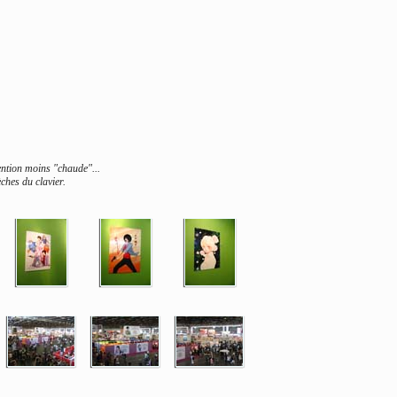
vention moins "chaude"...
èches du clavier.