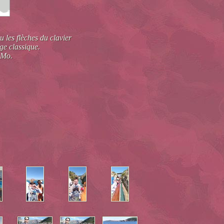
u les flèches du clavier
ge classique.
 Mo.