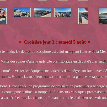
¤ Croisière jour 2 : samedi 5 août ¤
t le matin. Le détroit du Bosphore est celui marquant l'entrée de la Mer 
. Visite des ruines d'une grande cité préhistorique en début d'après-midi.
 emmène visiter les équipements viticoles d'un négociant local avec dégu
autres. Hormis les moelleux qui sont parfumés, la gamme se rapproche d
ord. Cette année, ce programme de croisière en particulier a hébergé un
r la compagnie a filmé sa troupe de 3 danseurs classiques professionnel
a carrière) et tous les clients du Ponant auront le droit d'en recevoir un