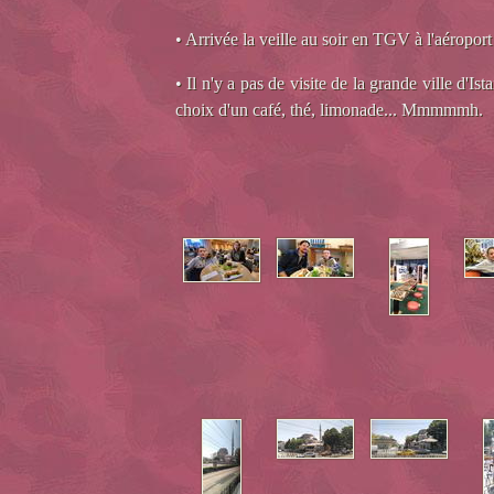
• Arrivée la veille au soir en TGV à l'aéroport
• Il n'y a pas de visite de la grande ville d'
choix d'un café, thé, limonade... Mmmmmh.