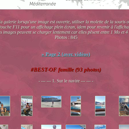
 galerie lorsqu'une image est ouverte, utiliser la molette de la souris o
touche F11 pour un affichage plein écran, idem pour revenir à l'afficha
s images peuvent se charger lentement car elles pèsent entre 1 Mo et 4
Photos : 845
» Page 2 (avec vidéos)
#BEST-OF famille (93 photos)
- --- --- 1. Sur le navire --- --- -