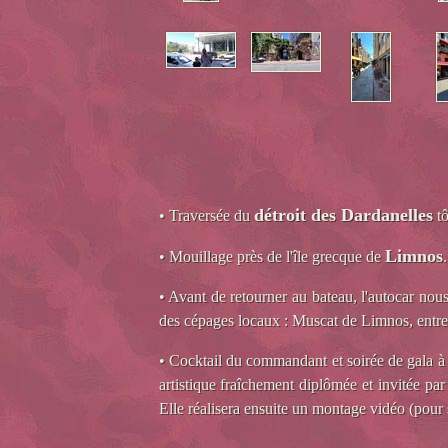
détroit des Dardanelles
• Traversée du
tô
Limnos
• Mouillage près de l'île grecque de
• Avant de retourner au bateau, l'autocar nous
des cépages locaux : Muscat de Limnos, entre 
• Cocktail du commandant et soirée de gala à b
artistique fraîchement diplômée et invitée pa
Elle réalisera ensuite un montage vidéo (pour s