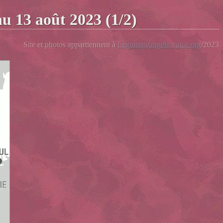
au 13 août 2023 (1/2)
Site et photos appartiennent à
Leguman
/
angelicvoice.org
/2023