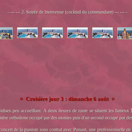
- --- --- 2. Soirée de bienvenue (cocktail du commandant) --- --- -
¤ Croisière jour 3 : dimanche 6 août ¤
ndises peu accueillant. A deux heures de route se situent les fameux
stère orthodoxe occupé par des moines puis d'un second occupé par des 
oncert de la pianiste sous contrat avec Ponant, une professionnelle de h