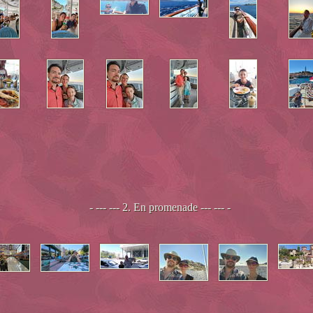
- --- --- 2. En promenade --- --- -