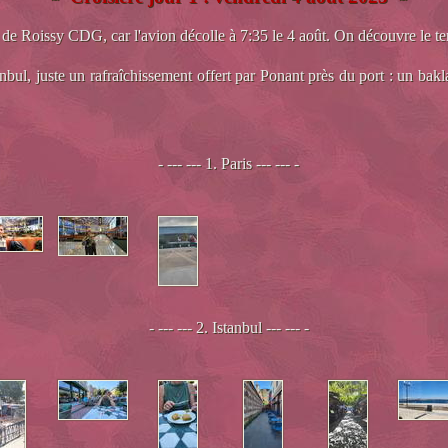
 de Roissy CDG, car l'avion décolle à 7:35 le 4 août. On découvre le term
Istanbul, juste un rafraîchissement offert par Ponant près du port : un b
- --- --- 1. Paris --- --- -
- --- --- 2. Istanbul --- --- -