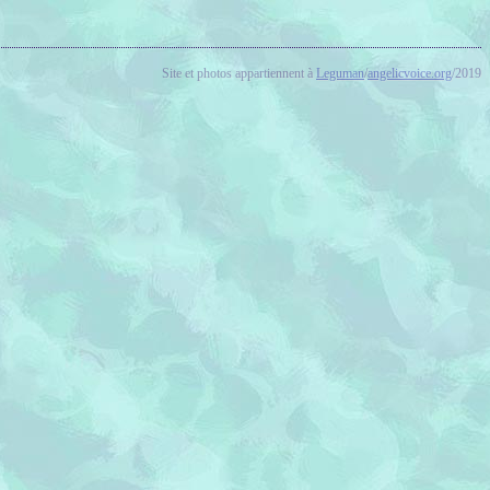
Site et photos appartiennent à
Leguman
/
angelicvoice.org
/2019