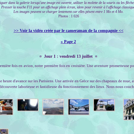
guer dans la galerie lorsqu'une image est ouverte, utiliser la molette de la souris ou les flèche
Presser la touche F11 pour un affichage plein écran, idem pour revenir à l'affichage classiqu
Les images peuvent se charger lentement car elles pèsent entre 1 Mo et 4 Mo.
Photos : 1 026
>> Voir la vidéo créée par le cameraman de la compagnie <<
» Page 2
¤ Jour 1 : vendredi 13 juillet ¤
mière fois en avion, notre première fois en croisière. Une aventure prometteuse pou
ne heure d'avance sur les Parisiens. Une arrivée en Grèce sur des chapeaux de roue
e découverte laborieuse et fastidieuse du fonctionnement des lieux. Nous nous couchon